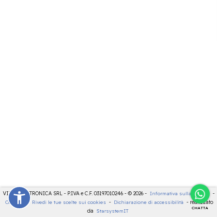
VIDEOELETTRONICA SRL - P.IVA e C.F. 03197010246 - © 2026 -
Informativa sulla privacy
-
Cookies
-
Rivedi le tue scelte sui cookies
-
Dichiarazione di accessibilità
- realizzato
CHATTA
da
StarsystemIT