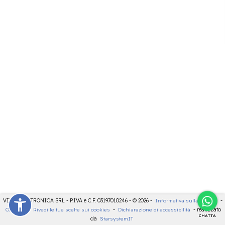
VIDEOELETTRONICA SRL - P.IVA e C.F. 03197010246 - © 2026 -
Informativa sulla privacy
-
Cookies
-
Rivedi le tue scelte sui cookies
-
Dichiarazione di accessibilità
- realizzato
CHATTA
da
StarsystemIT