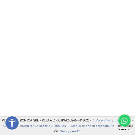
VIDEOELETTRONICA SRL - P.IVA e C.F. 03197010246 - © 2026 -
Informativa sulla privacy
-
Cookies
-
Rivedi le tue scelte sui cookies
-
Dichiarazione di accessibilità
- realizzato
CHATTA
da
StarsystemIT