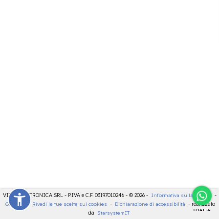
VIDEOELETTRONICA SRL - P.IVA e C.F. 03197010246 - © 2026 -
Informativa sulla privacy
-
Cookies
-
Rivedi le tue scelte sui cookies
-
Dichiarazione di accessibilità
- realizzato
CHATTA
da
StarsystemIT