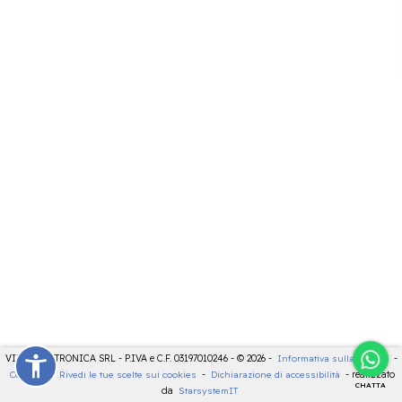
VIDEOELETTRONICA SRL - P.IVA e C.F. 03197010246 - © 2026 -
Informativa sulla privacy
-
Cookies
-
Rivedi le tue scelte sui cookies
-
Dichiarazione di accessibilità
- realizzato
CHATTA
da
StarsystemIT