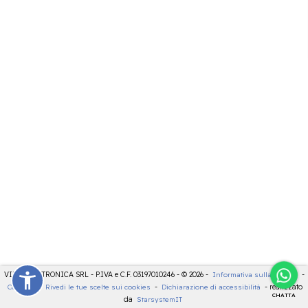
VIDEOELETTRONICA SRL - P.IVA e C.F. 03197010246 - © 2026 -
Informativa sulla privacy
-
Cookies
-
Rivedi le tue scelte sui cookies
-
Dichiarazione di accessibilità
- realizzato
CHATTA
da
StarsystemIT