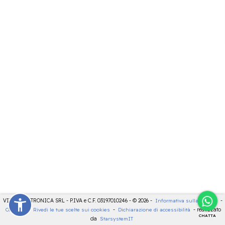
VIDEOELETTRONICA SRL - P.IVA e C.F. 03197010246 - © 2026 -
Informativa sulla privacy
-
Cookies
-
Rivedi le tue scelte sui cookies
-
Dichiarazione di accessibilità
- realizzato
CHATTA
da
StarsystemIT