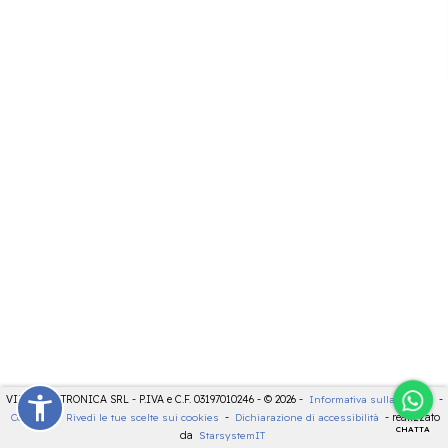
VIDEOELETTRONICA SRL - P.IVA e C.F. 03197010246 - © 2026 -
Informativa sulla privacy
-
Cookies
-
Rivedi le tue scelte sui cookies
-
Dichiarazione di accessibilità
- realizzato
CHATTA
da
StarsystemIT