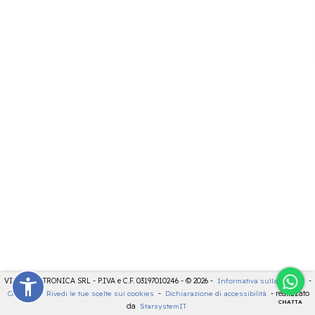
VIDEOELETTRONICA SRL - P.IVA e C.F. 03197010246 - © 2026 -
Informativa sulla privacy
-
Cookies
-
Rivedi le tue scelte sui cookies
-
Dichiarazione di accessibilità
- realizzato
CHATTA
da
StarsystemIT