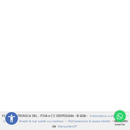
VIDEOELETTRONICA SRL - P.IVA e C.F. 03197010246 - © 2026 -
Informativa sulla privacy
-
Cookies
-
Rivedi le tue scelte sui cookies
-
Dichiarazione di accessibilità
- realizzato
CHATTA
da
StarsystemIT