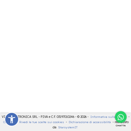
VIDEOELETTRONICA SRL - P.IVA e C.F. 03197010246 - © 2026 -
Informativa sulla privacy
-
Cookies
-
Rivedi le tue scelte sui cookies
-
Dichiarazione di accessibilità
- realizzato
CHATTA
da
StarsystemIT