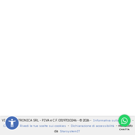
VIDEOELETTRONICA SRL - P.IVA e C.F. 03197010246 - © 2026 -
Informativa sulla privacy
-
Cookies
-
Rivedi le tue scelte sui cookies
-
Dichiarazione di accessibilità
- realizzato
CHATTA
da
StarsystemIT