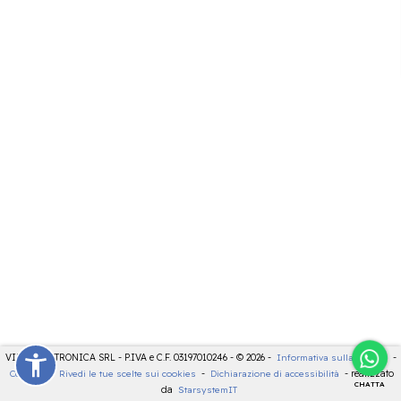
VIDEOELETTRONICA SRL - P.IVA e C.F. 03197010246 - © 2026 -
Informativa sulla privacy
-
Cookies
-
Rivedi le tue scelte sui cookies
-
Dichiarazione di accessibilità
- realizzato
CHATTA
da
StarsystemIT