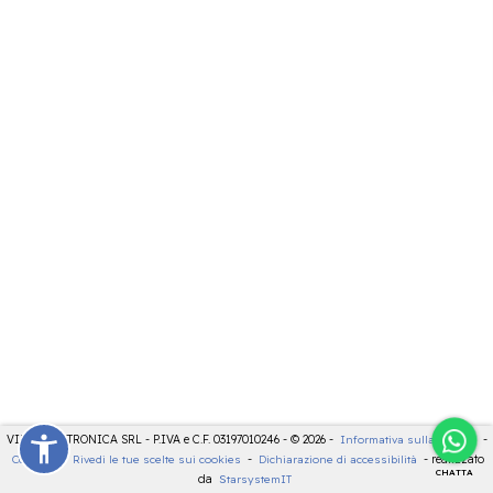
VIDEOELETTRONICA SRL - P.IVA e C.F. 03197010246 - © 2026 -
Informativa sulla privacy
-
Cookies
-
Rivedi le tue scelte sui cookies
-
Dichiarazione di accessibilità
- realizzato
CHATTA
da
StarsystemIT