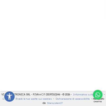
VIDEOELETTRONICA SRL - P.IVA e C.F. 03197010246 - © 2026 -
Informativa sulla privacy
-
Cookies
-
Rivedi le tue scelte sui cookies
-
Dichiarazione di accessibilità
- realizzato
CHATTA
da
StarsystemIT