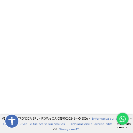
VIDEOELETTRONICA SRL - P.IVA e C.F. 03197010246 - © 2026 -
Informativa sulla privacy
-
Cookies
-
Rivedi le tue scelte sui cookies
-
Dichiarazione di accessibilità
- realizzato
CHATTA
da
StarsystemIT