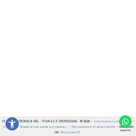
VIDEOELETTRONICA SRL - P.IVA e C.F. 03197010246 - © 2026 -
Informativa sulla privacy
-
Cookies
-
Rivedi le tue scelte sui cookies
-
Dichiarazione di accessibilità
- realizzato
CHATTA
da
StarsystemIT