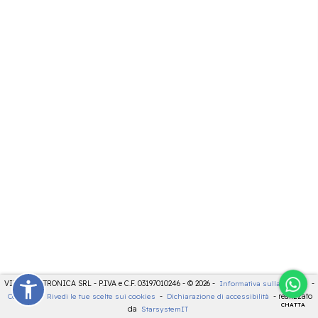
VIDEOELETTRONICA SRL - P.IVA e C.F. 03197010246 - © 2026 -
Informativa sulla privacy
-
Cookies
-
Rivedi le tue scelte sui cookies
-
Dichiarazione di accessibilità
- realizzato
CHATTA
da
StarsystemIT