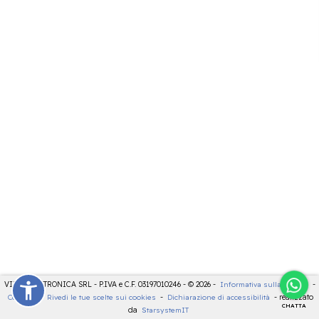
VIDEOELETTRONICA SRL - P.IVA e C.F. 03197010246 - © 2026 -
Informativa sulla privacy
-
Cookies
-
Rivedi le tue scelte sui cookies
-
Dichiarazione di accessibilità
- realizzato
CHATTA
da
StarsystemIT