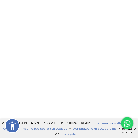
VIDEOELETTRONICA SRL - P.IVA e C.F. 03197010246 - © 2026 -
Informativa sulla privacy
-
Cookies
-
Rivedi le tue scelte sui cookies
-
Dichiarazione di accessibilità
- realizzato
CHATTA
da
StarsystemIT