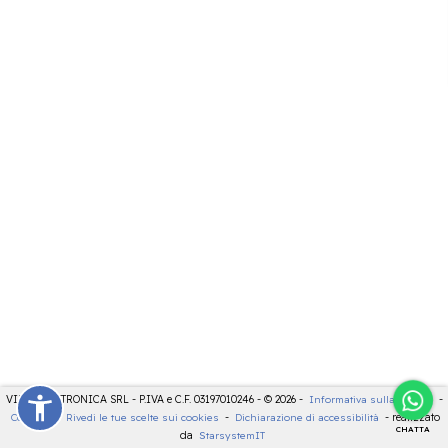
VIDEOELETTRONICA SRL - P.IVA e C.F. 03197010246 - © 2026 -
Informativa sulla privacy
-
Cookies
-
Rivedi le tue scelte sui cookies
-
Dichiarazione di accessibilità
- realizzato
CHATTA
da
StarsystemIT