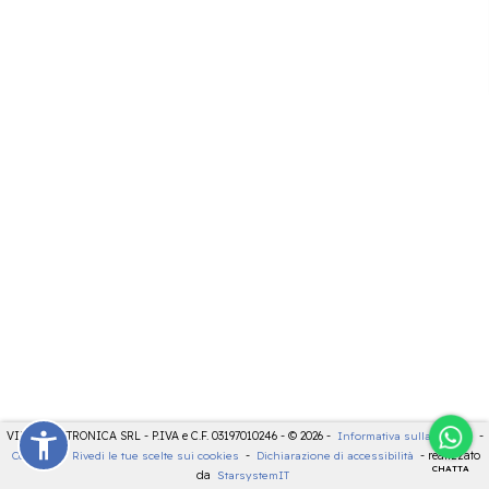
VIDEOELETTRONICA SRL - P.IVA e C.F. 03197010246 - © 2026 -
Informativa sulla privacy
-
Cookies
-
Rivedi le tue scelte sui cookies
-
Dichiarazione di accessibilità
- realizzato
CHATTA
da
StarsystemIT