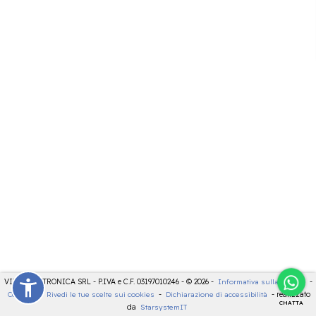
VIDEOELETTRONICA SRL - P.IVA e C.F. 03197010246 - © 2026 -
Informativa sulla privacy
-
Cookies
-
Rivedi le tue scelte sui cookies
-
Dichiarazione di accessibilità
- realizzato
CHATTA
da
StarsystemIT