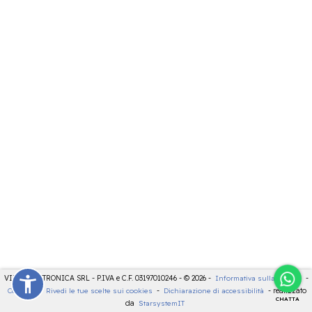
VIDEOELETTRONICA SRL - P.IVA e C.F. 03197010246 - © 2026 -
Informativa sulla privacy
-
Cookies
-
Rivedi le tue scelte sui cookies
-
Dichiarazione di accessibilità
- realizzato
CHATTA
da
StarsystemIT