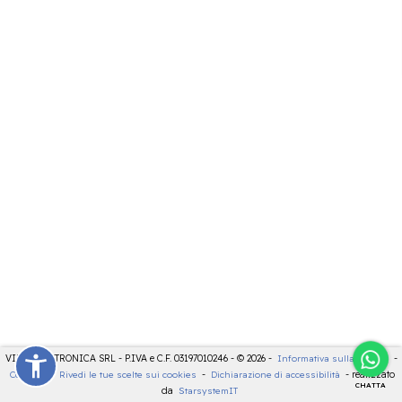
VIDEOELETTRONICA SRL - P.IVA e C.F. 03197010246 - © 2026 -
Informativa sulla privacy
-
Cookies
-
Rivedi le tue scelte sui cookies
-
Dichiarazione di accessibilità
- realizzato
CHATTA
da
StarsystemIT