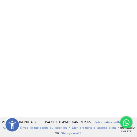
VIDEOELETTRONICA SRL - P.IVA e C.F. 03197010246 - © 2026 -
Informativa sulla privacy
-
Cookies
-
Rivedi le tue scelte sui cookies
-
Dichiarazione di accessibilità
- realizzato
CHATTA
da
StarsystemIT