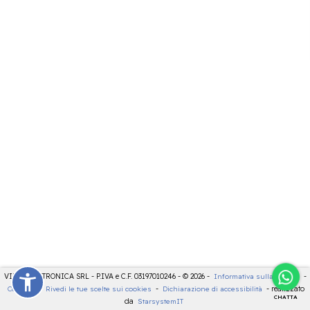
VIDEOELETTRONICA SRL - P.IVA e C.F. 03197010246 - © 2026 -
Informativa sulla privacy
-
Cookies
-
Rivedi le tue scelte sui cookies
-
Dichiarazione di accessibilità
- realizzato
CHATTA
da
StarsystemIT