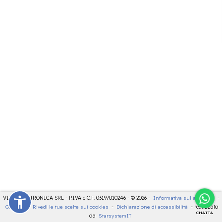
VIDEOELETTRONICA SRL - P.IVA e C.F. 03197010246 - © 2026 -
Informativa sulla privacy
-
Cookies
-
Rivedi le tue scelte sui cookies
-
Dichiarazione di accessibilità
- realizzato
CHATTA
da
StarsystemIT