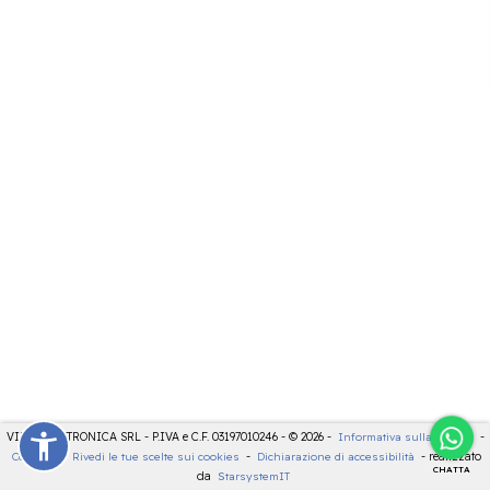
VIDEOELETTRONICA SRL - P.IVA e C.F. 03197010246 - © 2026 -
Informativa sulla privacy
-
Cookies
-
Rivedi le tue scelte sui cookies
-
Dichiarazione di accessibilità
- realizzato
CHATTA
da
StarsystemIT