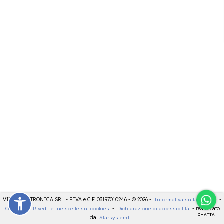
VIDEOELETTRONICA SRL - P.IVA e C.F. 03197010246 - © 2026 -
Informativa sulla privacy
-
Cookies
-
Rivedi le tue scelte sui cookies
-
Dichiarazione di accessibilità
- realizzato
CHATTA
da
StarsystemIT