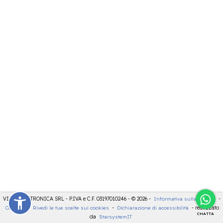
VIDEOELETTRONICA SRL - P.IVA e C.F. 03197010246 - © 2026 -
Informativa sulla privacy
-
Cookies
-
Rivedi le tue scelte sui cookies
-
Dichiarazione di accessibilità
- realizzato
CHATTA
da
StarsystemIT