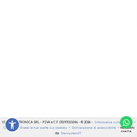
VIDEOELETTRONICA SRL - P.IVA e C.F. 03197010246 - © 2026 -
Informativa sulla privacy
-
Cookies
-
Rivedi le tue scelte sui cookies
-
Dichiarazione di accessibilità
- realizzato
CHATTA
da
StarsystemIT