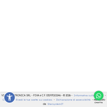
VIDEOELETTRONICA SRL - P.IVA e C.F. 03197010246 - © 2026 -
Informativa sulla privacy
-
Cookies
-
Rivedi le tue scelte sui cookies
-
Dichiarazione di accessibilità
- realizzato
CHATTA
da
StarsystemIT