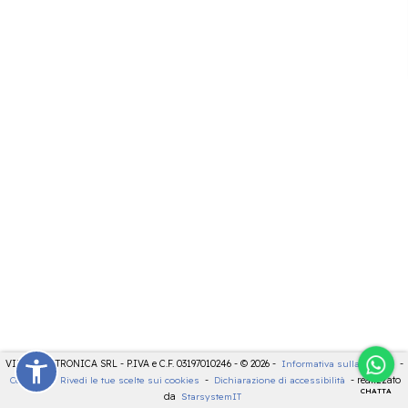
VIDEOELETTRONICA SRL - P.IVA e C.F. 03197010246 - © 2026 -
Informativa sulla privacy
-
Cookies
-
Rivedi le tue scelte sui cookies
-
Dichiarazione di accessibilità
- realizzato
CHATTA
da
StarsystemIT