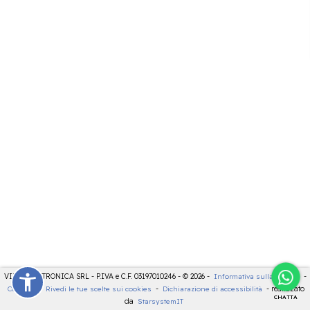
VIDEOELETTRONICA SRL - P.IVA e C.F. 03197010246 - © 2026 -
Informativa sulla privacy
-
Cookies
-
Rivedi le tue scelte sui cookies
-
Dichiarazione di accessibilità
- realizzato
CHATTA
da
StarsystemIT